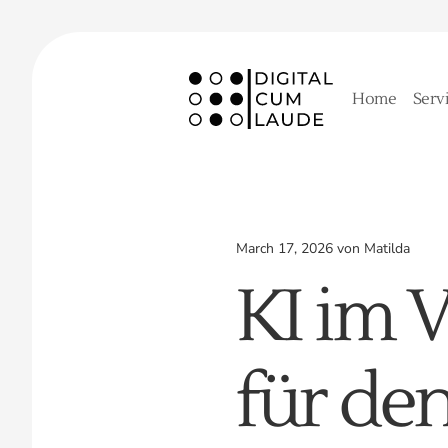
Home
Serv
March 17, 2026 von Matilda
KI im 
für de