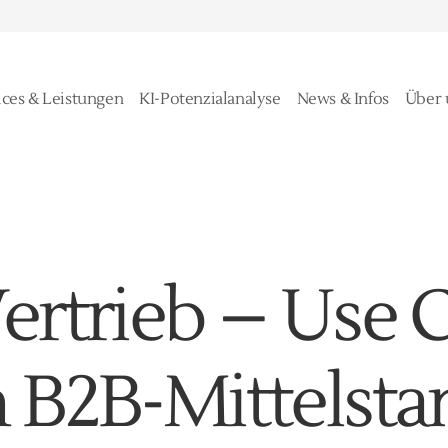
ices & Leistungen
KI-Potenzialanalyse
News & Infos
Über 
Vertrieb – Use 
n B2B-Mittelst