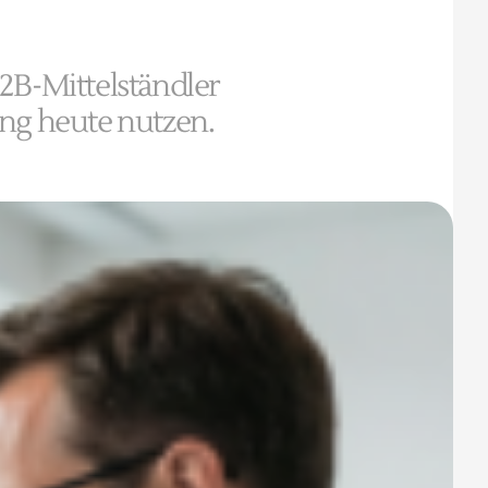
B2B-Mittelständler
ng heute nutzen.