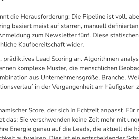
nt die Herausforderung: Die Pipeline ist voll, aber
ring basiert meist auf starren, manuell definiert
 Anmeldung zum Newsletter fünf. Diese statische
chliche Kaufbereitschaft wider.
s, prädiktives Lead Scoring an. Algorithmen analys
ennen komplexe Muster, die menschlichen Beobac
ombination aus Unternehmensgröße, Branche, Web
onsverlauf in der Vergangenheit am häufigsten z
namischer Score, der sich in Echtzeit anpasst. Für 
t das: Sie verschwenden keine Zeit mehr mit unqua
hre Energie genau auf die Leads, die aktuell die h
keit aufweisen. Dies ist ein entscheidender Schri