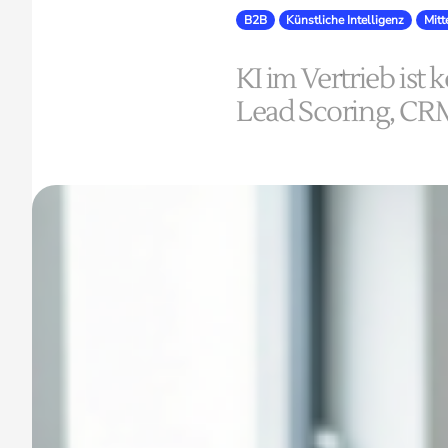
B2B
Künstliche Intelligenz
Mitt
KI im Vertrieb ist
Lead Scoring, CRM