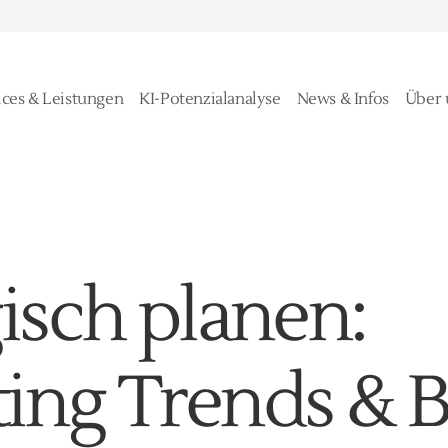
ices & Leistungen
KI-Potenzialanalyse
News & Infos
Über 
gisch planen:
ing Trends & 