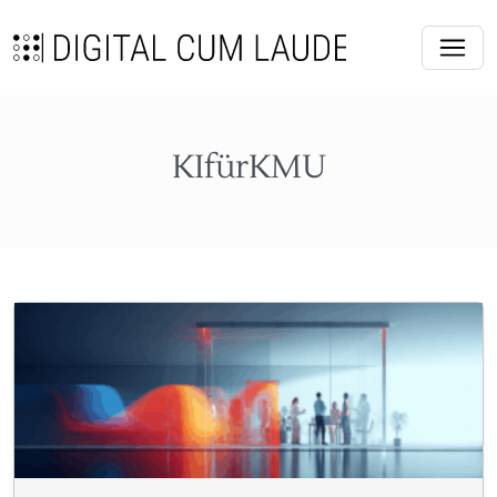
KIfürKMU